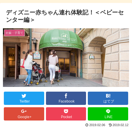
ディズニー赤ちゃん連れ体験記！＜ベビーセ
ンター編＞
妊娠・子育て
Twitter
Facebook
はてブ
Google+
Pocket
LINE
2019.02.06
2019.02.12