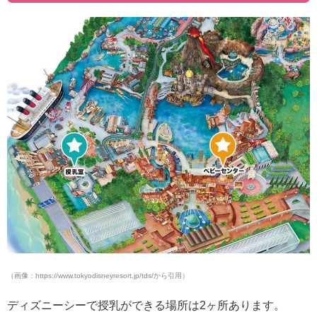
（画像：https://www.tokyodisneyresort.jp/tds/から引用）
ディズニーシーで授乳ができる場所は2ヶ所あります。