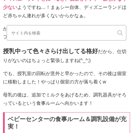
少ない
ようですね…！まぁシー自体、ディズニーランドほ
ど赤ちゃん連れが多くないからかなぁ。
かまぼこの使用時は、カーテンの個室が満室だったのでソ
ファーであげましたが・・・
授乳中って色々さらけ出してる
格好
だから、仕切
りがないのはちょっと緊張しますね(^_^;)
でも、授乳室の回転が意外と早かったので、その後は個室
に移動しました！やっぱり個室の方が落ち着くw
母乳の後は、追加でミルクをあげるため、調乳器具がそろ
っているという食事ルームへ向かいます！
ベビーセンターの食事ルーム＆調乳設備が充
実！