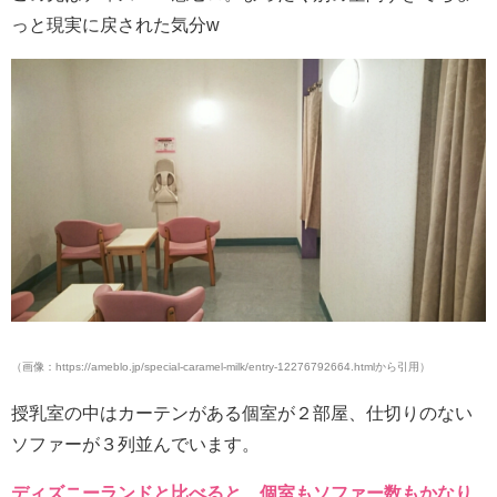
っと現実に戻された気分w
（画像：https://ameblo.jp/special-caramel-milk/entry-12276792664.htmlから引用）
授乳室の中はカーテンがある個室が２部屋、仕切りのない
ソファーが３列並んでいます。
ディズニーランドと比べると、個室もソファー数もかなり