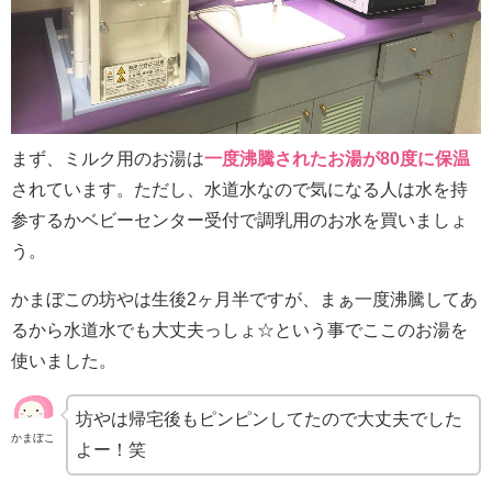
まず、ミルク用のお湯は
一度沸騰されたお湯が80度に保温
されています。ただし、水道水なので気になる人は水を持
参するかベビーセンター受付で調乳用のお水を買いましょ
う。
かまぼこの坊やは生後2ヶ月半ですが、まぁ一度沸騰してあ
るから水道水でも大丈夫っしょ☆という事でここのお湯を
使いました。
坊やは帰宅後もピンピンしてたので大丈夫でした
かまぼこ
よー！笑