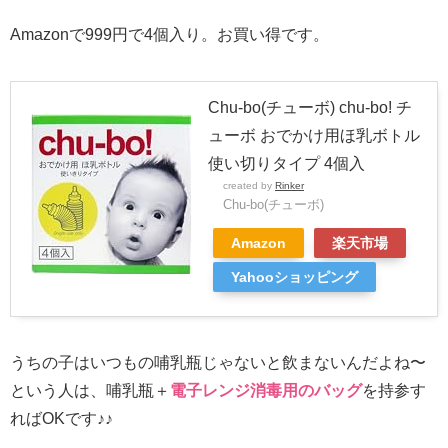
Amazonで999円で4個入り。お買い得です。
Chu-bo(チューボ) chu-bo! チ
ューボ おでかけ用ほ乳ボトル
使い切りタイプ 4個入
created by
Rinker
Chu-bo(チューボ)
Amazon
楽天市場
Yahooショッピング
うちの子はいつもの哺乳瓶じゃないと飲まないんだよね〜
という人は、哺乳瓶＋
電子レンジ消毒用のバッグ
を持参す
ればOKです♪♪