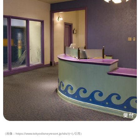
（画像：https://www.tokyodisneyresort.jp/tds/から引用）