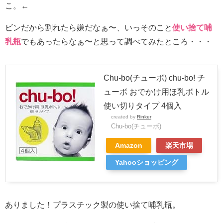
こ。←
ビンだから割れたら嫌だなぁ〜、いっそのこと
使い捨て哺
乳瓶
でもあったらなぁ〜と思って調べてみたところ・・・
Chu-bo(チューボ) chu-bo! チ
ューボ おでかけ用ほ乳ボトル
使い切りタイプ 4個入
created by
Rinker
Chu-bo(チューボ)
Amazon
楽天市場
Yahooショッピング
ありました！プラスチック製の使い捨て哺乳瓶。