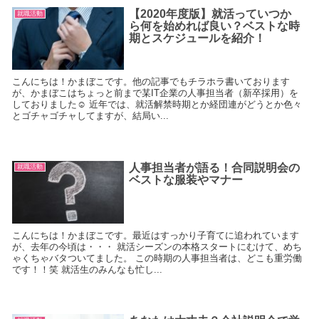
【2020年度版】就活っていつか
就職活動
ら何を始めれば良い？ベストな時
期とスケジュールを紹介！
こんにちは！かまぼこです。他の記事でもチラホラ書いております
が、かまぼこはちょっと前まで某IT企業の人事担当者（新卒採用）を
しておりました☺ 近年では、就活解禁時期とか経団連がどうとか色々
とゴチャゴチャしてますが、結局い...
人事担当者が語る！合同説明会の
就職活動
ベストな服装やマナー
こんにちは！かまぼこです。最近はすっかり子育てに追われています
が、去年の今頃は・・・ 就活シーズンの本格スタートにむけて、めち
ゃくちゃバタついてました。 この時期の人事担当者は、どこも重労働
です！！笑 就活生のみんなも忙し...