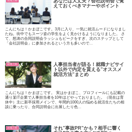
あなたは大丈夫？会社説明会で覚
就職活動
えておくべきマナーやポイント
こんにちは！かまぼこです。3月に入り、一気に就活ムードになりまし
たね。街中でもスーツ姿の学生をよく見かけるようになりました。 さ
て、怒涛の合同説明会ラッシュもピークをすぎ、次のステップとして
「会社説明会」に参加されるという方も多いので...
人事担当者が語る！就職ナビサイ
就職活動
ト以外で内定を貰える”オススメ
就活方法”まとめ
こんにちは！かまぼこです。 実はかまぼこ、プロフィールにも記載の
通り某IT企業で人事担当者を10年ほどやっておりました。（現在は育
休中）主に新卒採用メインで、年間約1000人の悩める就活生たちの相
談に乗ったり、合同説明会に出展したり色...
それ”事故PR”かも？相手に響く
就職活動