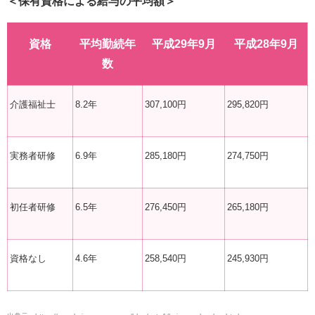
＜保有資格による給与の平均額＞
資格
平均勤続年
平成
29
年
9
月
平成
28
年
9
月
数
介護福祉士
8.2
年
307
,
100
円
295
,
820
円
実務者研修
6.9
年
285
,
180
円
274
,
750
円
初任者研修
6.5
年
276
,
450
円
265
,
180
円
資格なし
4.6
年
258
,
540
円
245
,
930
円