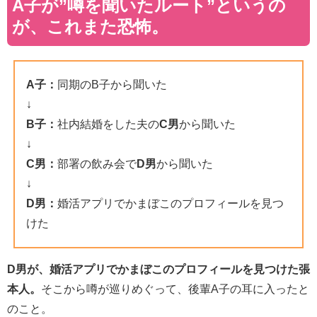
A子が”噂を聞いたルート”というの
が、これまた恐怖。
A子：
同期のB子から聞いた
↓
B子：
社内結婚をした夫の
C男
から聞いた
↓
C男：
部署の飲み会で
D男
から聞いた
↓
D男：
婚活アプリでかまぼこのプロフィールを見つ
けた
D男が、婚活アプリでかまぼこのプロフィールを見つけた張
本人。
そこから噂が巡りめぐって、後輩A子の耳に入ったと
のこと。