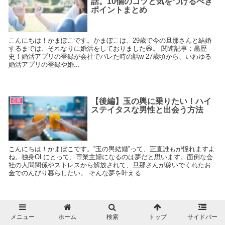
話。10個のコツと気をつけるべき
ポイントまとめ
こんにちは！かまぼこです。かまぼこは、29歳で今の旦那さんと結婚
するまでは、それなりに婚活をしておりました😆。 関連記事：黒歴
史！婚活アプリの登録が会社でバレた時の話w 27歳頃から、いわゆる
婚活アプリの登録や婚...
【後編】玉の輿に乗りたい！ハイ
恋愛
ステイタスな男性と出会う方法
こんにちは！かまぼこです。”玉の輿結婚”って、正直誰もが憧れますよ
ね。独身OLにとって、専業主婦になるのは夢だと思います。面倒な会
社の人間関係やストレスから解放されて、旦那さんが稼いでくれたお
金でのんびり暮らしたい。 そんな夢を叶える...
浮気や不倫対策に！相手にバレな
恋愛
メニュー
ホーム
検索
トップ
サイドバー
いおすすめGPSアプリ