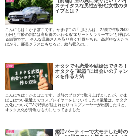
【前編】玉の輿に乗りたい！ハイ
恋愛
ステイタスな男性が好む女性のタ
イプとは？
こんにちは！かまぼこです。かまぼこの旦那さんは、27歳で年収2500
万円と年齢の割には高所得のいわゆる”エリートサラリーマン”と呼ばれ
る部類です。 そんな旦那さんを取り巻く社員たちも、高所得な人たち
ばかり。部長クラスにもなると、給与収入の...
オタクでも恋愛や結婚はできる！
恋愛
オタクを”武器”に出会いのチャン
スを作る方法
こんにちは！かまぼこです。以前のブログで取り上げましたが、かま
ぼこはつい最近までコスプレイヤーをしていました☺最近は、オタク
文化についてTVで特集が組まれたりコスプレーヤーが出演したりと、
オタク文化が身近なものになってきました...
婚活パーティーで大モテした時の
恋愛