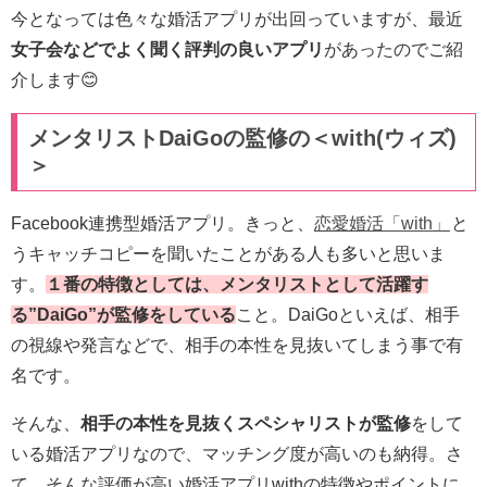
今となっては色々な婚活アプリが出回っていますが、最近
女子会などでよく聞く評判の良いアプリ
があったのでご紹
介します😊
メンタリストDaiGoの監修の＜with(ウィズ)
＞
Facebook連携型婚活アプリ。きっと、
恋愛婚活「with」
と
うキャッチコピーを聞いたことがある人も多いと思いま
す。
１番の特徴としては、メンタリストとして活躍す
る”DaiGo”が監修をしている
こと。DaiGoといえば、相手
の視線や発言などで、相手の本性を見抜いてしまう事で有
名です。
そんな、
相手の本性を見抜くスペシャリストが監修
をして
いる婚活アプリなので、マッチング度が高いのも納得。さ
て、そんな評価が高い婚活アプリwithの特徴やポイントに