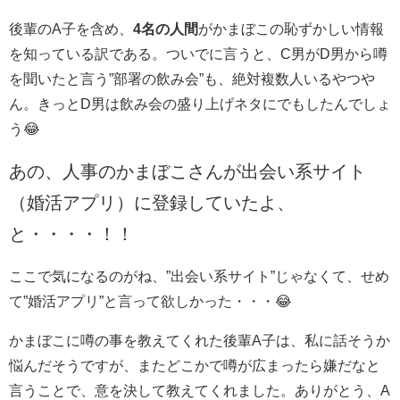
後輩のA子を含め、
4名の人間
がかまぼこの恥ずかしい情報
を知っている訳である。ついでに言うと、C男がD男から噂
を聞いたと言う”部署の飲み会”も、絶対複数人いるやつや
ん。きっとD男は飲み会の盛り上げネタにでもしたんでしょ
う😂
あの、人事のかまぼこさんが出会い系サイト
（婚活アプリ）に登録していたよ、
と・・・・！！
ここで気になるのがね、”出会い系サイト”じゃなくて、せめ
て”婚活アプリ”と言って欲しかった・・・😂
かまぼこに噂の事を教えてくれた後輩A子は、私に話そうか
悩んだそうですが、またどこかで噂が広まったら嫌だなと
言うことで、意を決して教えてくれました。ありがとう、A