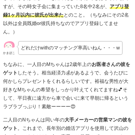
すが、その時女子会に集まっていた8名中2名が、
アプリ登
録1ヶ月以内に彼氏が出来た
とのこと。（ちなみにその2名
以外は全員既婚or彼氏持ちなのでアプリ登録してませ
ん。）
どれだけwithのマッチング率高いねん・・・w
かまぼこ
ちなみに、一人目のMちゃんは2歳年上の
お医者さんの彼を
ゲット
したそう。相当経済力💰があるようで、会うたびに
何かしらプレゼントをくれるらしいです。裕福な男性が大
好きなMちゃんの希望をしっかり叶えてくれてますね💕そ
して、平日夜に遠方から車で会いに来て早朝に帰るという
ラブラブっぷり！素敵ーーーー😍
二人目のNちゃんは同い年の
大手メーカーの営業マンの彼を
ゲット
。これまで、長年別の婚活アプリを使用して沢山の