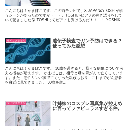
こんにちは！かまぼこです。この前テレビで、X JAPANのTOSHIが歌
うシーンがあったのですが・・・。TOSHIがピアノの弾き語りをして
いて驚きました😮 TOSHIってピアノも弾けるんだ！！！！ YOSHIKI...
遺伝子検査でガン予防はできる？
ライフスタイル
使ってみた感想
こんにちは！かまぼこです。 30歳を過ぎると、様々な病気について考
える機会が増えます。 かまぼこは、祖母と母を胃がんで亡くしていま
す。また、悪性リンパ腫で亡くなった親族もおり、これまでがん患者
を身近に見てきました。 30歳を超...
叶姉妹のコスプレ写真集が控えめ
ライフスタイル
に言ってファビュラスすぎる件。