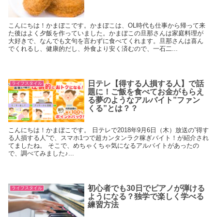
こんにちは！かまぼこです。かまぼこは、OL時代も仕事から帰って来
た後はよく夕飯を作っていました。かまぼこの旦那さんは家庭料理が
大好きで、なんでも文句を言わずに食べてくれます。旦那さんは喜ん
でくれるし、健康的だし、外食より安く済むので、一石二...
日テレ【得する人損する人】で話
ライフスタイル
題に！ご飯を食べてお金がもらえ
る夢のようなアルバイト”ファン
くる”とは？？
こんにちは！かまぼこです。 日テレで2018年9月6日（木）放送の”得す
る人損する人”で、スマホ1つで超カンタンラク稼ぎバイト！が紹介され
てましたね。 そこで、めちゃくちゃ気になるアルバイトがあったの
で、調べてみました♪...
初心者でも30日でピアノが弾ける
ライフスタイル
ようになる？独学で楽しく学べる
練習方法