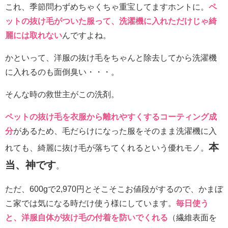
これ、季節問わずめちゃくちゃ重宝してますホントに。
ペ
ットの抜け毛がついた服って、洗濯機に入れただけじゃ綺
麗には取れない
んですよね。
かといって、洋服の抜け毛をちゃんと除去してから洗濯機
に入れるのも面倒臭い・・・。
そんな時の救世主がこの洗剤。
ペットの抜け毛を衣服から離れやすくするコーティング成
分
があるため、毛だらけになった服をそのまま洗濯機に入
本
れても、綺麗に抜け毛が落ちてくれるという優れモノ。
当、神です
。
ただ、
600g
で
2
,
970
円とそこそこお値段がするので、かまぼ
こ家では気になる時だけ使う様にしています。
毎日使う
と、洋服自体が抜け毛の付着を防いでくれる
（繊維表面を